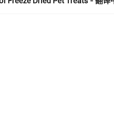
of Freeze Dried Pet Treats - 翻译中