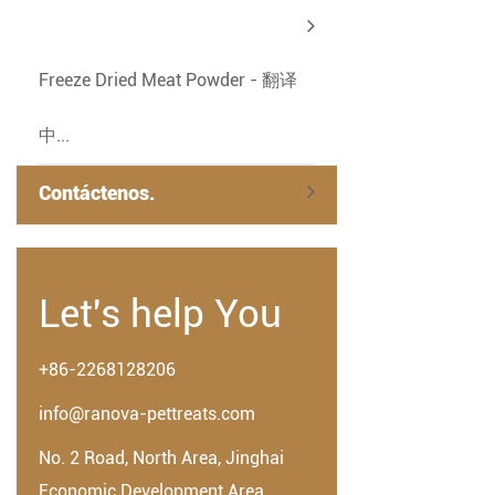
Freeze Dried Meat Powder - 翻译
中...
Contáctenos.
Let's help You
+86-2268128206
info@ranova-pettreats.com
No. 2 Road, North Area, Jinghai
Economic Development Area,