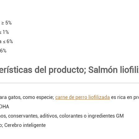
a ≥ 5%
 ≤ 1%
a ≤ 6%
 6%
erísticas del producto; Salmón liofil
ara gatos, como especie;
carne de perro liofilizada
es rica en p
 DHA
nos, conservantes, aditivos, colorantes o ingredientes GM
; Cerebro inteligente