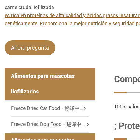
carne cruda liofilizada
es rica en proteínas de alta calidad y ácidos grasos insatur
genéticamente. Proporciona la mejor nutrición y seguridad p
Ahora pregunta
Alimentos para mascotas
Compon
liofilizados
100% salmó
-
Freeze Dried Cat Food - 翻译中...
; Prot
Freeze Dried Dog Food - 翻译中...