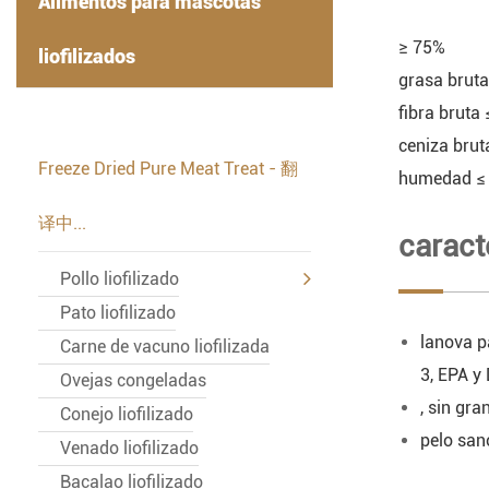
Alimentos para mascotas
≥ 75%
liofilizados
grasa brut
-
fibra bruta
ceniza brut
Freeze Dried Pure Meat Treat - 翻
humedad ≤
译中...
caract
Pollo liofilizado
Pato liofilizado
lanova p
Carne de vacuno liofilizada
3, EPA y
Ovejas congeladas
, sin gra
Conejo liofilizado
pelo sano
Venado liofilizado
Bacalao liofilizado