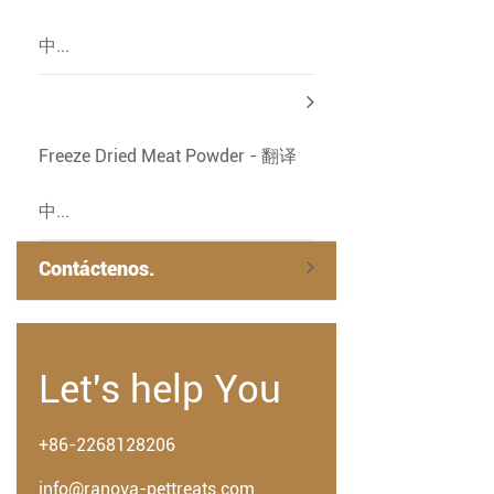
中...
Freeze Dried Meat Powder - 翻译
中...
Contáctenos.
Let's help You
+86-2268128206
info@ranova-pettreats.com